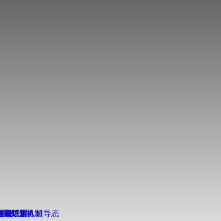
得重要进展
得新进展
突破
扩散”新机制
奇强磁场重入超导态