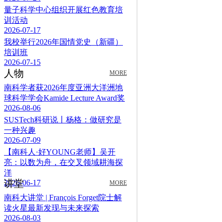
量子科学中心组织开展红色教育培
训活动
2026-07-17
我校举行2026年国情党史（新疆）
培训班
2026-07-15
人物
MORE
南科学者获2026年度亚洲大洋洲地
球科学学会Kamide Lecture Award奖
2026-08-06
SUSTech科研说丨杨格：做研究是
一种兴趣
2026-07-09
【南科人·好YOUNG老师】吴开
亮：以数为舟，在交叉领域耕海探
洋
讲堂
2026-06-17
MORE
南科大讲堂 | François Forget院士解
读火星最新发现与未来探索
2026-08-03