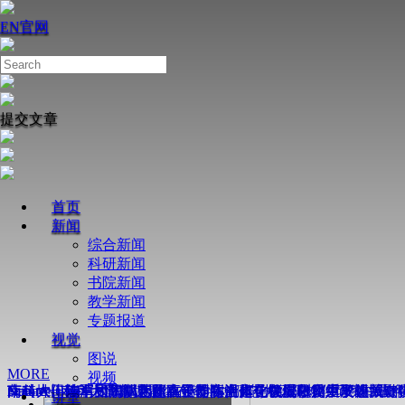
EN
官网
提交文章
首页
新闻
综合新闻
科研新闻
书院新闻
教学新闻
专题报道
视觉
图说
MORE
视频
Nature丨南科大周鑫课题组在奇点增强芯片级陀螺仪研究中取
南科大田瑞军和陶丽芝团队合作在活体化学蛋白质组学领域取
薛其坤—陈卓昱团队合作在镍基高温超导机理研究中取得关键
Science丨南科大谭斌团队在不对称光催化领域取得重要进展
南科大何佳清团队揭示超离子导体中离子在皮秒尺度下的“结伴
Nature丨南科大薛其坤-陈卓昱团队合作在镍氧化物中发现新
讲堂