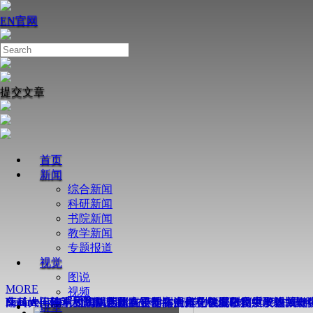
EN
官网
提交文章
首页
新闻
综合新闻
科研新闻
书院新闻
教学新闻
专题报道
视觉
图说
MORE
视频
Nature丨南科大周鑫课题组在奇点增强芯片级陀螺仪研究中取
南科大田瑞军和陶丽芝团队合作在活体化学蛋白质组学领域取
薛其坤—陈卓昱团队合作在镍基高温超导机理研究中取得关键
Science丨南科大谭斌团队在不对称光催化领域取得重要进展
南科大何佳清团队揭示超离子导体中离子在皮秒尺度下的“结伴
Nature丨南科大薛其坤-陈卓昱团队合作在镍氧化物中发现新
讲堂