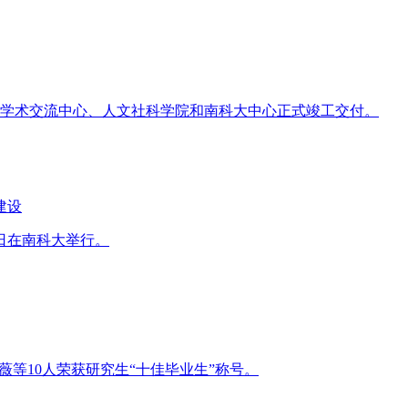
院、学术交流中心、人文社科学院和南科大中心正式竣工交付。
建设
日在南科大举行。
薇等10人荣获研究生“十佳毕业生”称号。