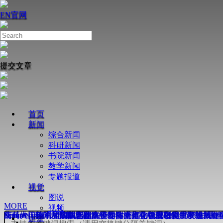
EN
官网
提交文章
首页
新闻
综合新闻
科研新闻
书院新闻
教学新闻
专题报道
视觉
图说
MORE
视频
Nature丨南科大周鑫课题组在奇点增强芯片级陀螺仪研究中取
南科大田瑞军和陶丽芝团队合作在活体化学蛋白质组学领域取
薛其坤—陈卓昱团队合作在镍基高温超导机理研究中取得关键
Science丨南科大谭斌团队在不对称光催化领域取得重要进展
南科大何佳清团队揭示超离子导体中离子在皮秒尺度下的“结伴
Nature丨南科大薛其坤-陈卓昱团队合作在镍氧化物中发现新
讲堂