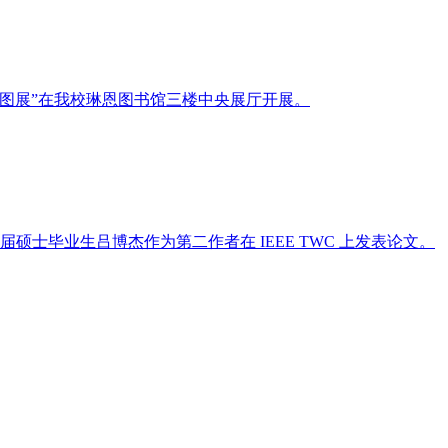
古地图展”在我校琳恩图书馆三楼中央展厅开展。
届硕士毕业生吕博杰作为第二作者在 IEEE TWC 上发表论文。