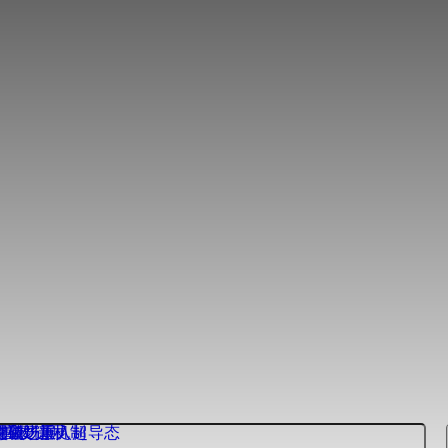
得重要进展
得新进展
突破
扩散”新机制
奇强磁场重入超导态