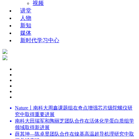
视频
讲堂
人物
新知
媒体
新时代学习中心
Nature丨南科大周鑫课题组在奇点增强芯片级陀螺仪研
究中取得重要进展
南科大田瑞军和陶丽芝团队合作在活体化学蛋白质组学
领域取得新进展
薛其坤—陈卓昱团队合作在镍基高温超导机理研究中取