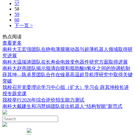
57
58
59
60
下一页 >
热点阅读
查看更多
南科大王宏强团队在静电薄膜驱动器与超薄机器人领域取得研
究进展
南科大温瑞涛团队在长寿命电致变色器件研究方面取得进展
南科大赵燕团队揭示脂滴自噬和脂肪酸β氧化之间的协调机制
薛其坤—陈卓昱团队合作在镍基高温超导机理研究中取得关键
突破
我校召开党委理论学习中心组（扩大）学习会 薛其坤校长讲
授专题党课
我校举行2026年综合评价招生能力测试
南科大戴建生和冯慧娟团队提出机器人“结构智能”新范式