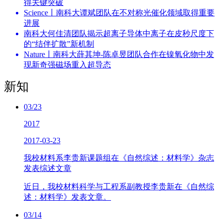
得关键突破
Science丨南科大谭斌团队在不对称光催化领域取得重要
进展
南科大何佳清团队揭示超离子导体中离子在皮秒尺度下
的“结伴扩散”新机制
Nature丨南科大薛其坤-陈卓昱团队合作在镍氧化物中发
现新奇强磁场重入超导态
新知
03/23
2017
2017-03-23
我校材料系李贵新课题组在《自然综述：材料学》杂志
发表综述文章
近日，我校材料科学与工程系副教授李贵新在《自然综
述：材料学》发表文章。
03/14