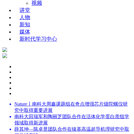
视频
讲堂
人物
新知
媒体
新时代学习中心
Nature丨南科大周鑫课题组在奇点增强芯片级陀螺仪研
究中取得重要进展
南科大田瑞军和陶丽芝团队合作在活体化学蛋白质组学
领域取得新进展
薛其坤—陈卓昱团队合作在镍基高温超导机理研究中取