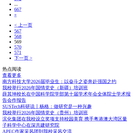
...
667
»
< 上一页
567
568
569
570
571
下一页 >
热点阅读
查看更多
南方科技大学2026届毕业生：以奋斗之姿奔赴强国之约
我校举行2026年国情党史（新疆）培训班
薛其坤校长在中国科学院学部第十届学术年会全体院士学术报
告会作报告
SUSTech科研说丨杨格：做研究是一种兴趣
我校举行2026年国情党史（贵州）培训班
滨化集团在我校设立奖项支持校园美育 携手粤港澳大湾区量
子科学中心在深共建研究院
APEC作家采风团到我校采风交流