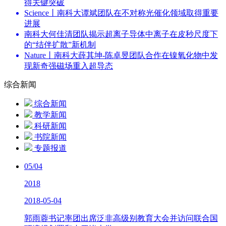
得关键突破
Science丨南科大谭斌团队在不对称光催化领域取得重要
进展
南科大何佳清团队揭示超离子导体中离子在皮秒尺度下
的“结伴扩散”新机制
Nature丨南科大薛其坤-陈卓昱团队合作在镍氧化物中发
现新奇强磁场重入超导态
综合新闻
综合新闻
教学新闻
科研新闻
书院新闻
专题报道
05/04
2018
2018-05-04
郭雨蓉书记率团出席泛非高级别教育大会并访问联合国