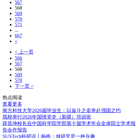
567
568
569
570
571
...
667
»
< 上一页
566
567
568
569
570
下一页 >
热点阅读
查看更多
南方科技大学2026届毕业生：以奋斗之姿奔赴强国之约
我校举行2026年国情党史（新疆）培训班
薛其坤校长在中国科学院学部第十届学术年会全体院士学术报
告会作报告
SUSTech科研说丨杨格：做研究是一种兴趣