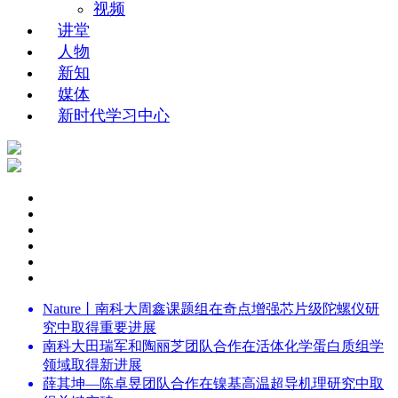
视频
讲堂
人物
新知
媒体
新时代学习中心
Nature丨南科大周鑫课题组在奇点增强芯片级陀螺仪研
究中取得重要进展
南科大田瑞军和陶丽芝团队合作在活体化学蛋白质组学
领域取得新进展
薛其坤—陈卓昱团队合作在镍基高温超导机理研究中取