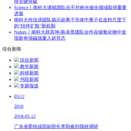
得关键突破
Science丨南科大谭斌团队在不对称光催化领域取得重要
进展
南科大何佳清团队揭示超离子导体中离子在皮秒尺度下
的“结伴扩散”新机制
Nature丨南科大薛其坤-陈卓昱团队合作在镍氧化物中发
现新奇强磁场重入超导态
综合新闻
综合新闻
教学新闻
科研新闻
书院新闻
专题报道
05/12
2018
2018-05-12
广东省委统战部副部长李阳春到我校调研