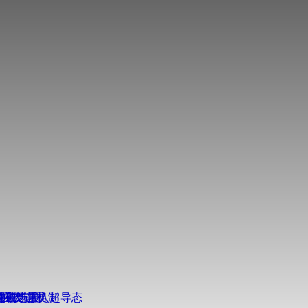
得重要进展
得新进展
突破
扩散”新机制
奇强磁场重入超导态