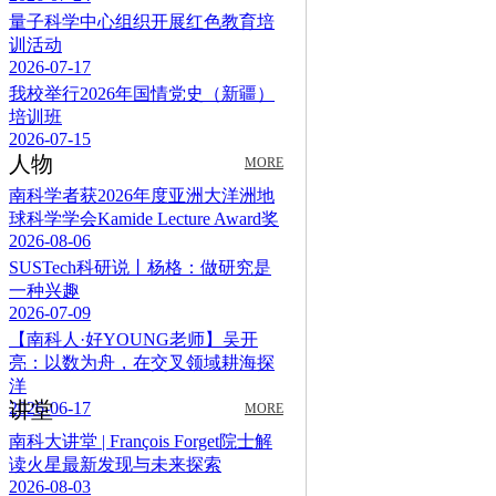
量子科学中心组织开展红色教育培
训活动
2026-07-17
我校举行2026年国情党史（新疆）
培训班
2026-07-15
人物
MORE
南科学者获2026年度亚洲大洋洲地
球科学学会Kamide Lecture Award奖
2026-08-06
SUSTech科研说丨杨格：做研究是
一种兴趣
2026-07-09
【南科人·好YOUNG老师】吴开
亮：以数为舟，在交叉领域耕海探
洋
讲堂
2026-06-17
MORE
南科大讲堂 | François Forget院士解
读火星最新发现与未来探索
2026-08-03