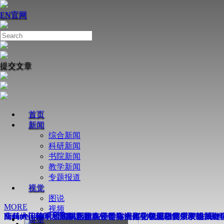
EN
官网
提交文章
首页
新闻
综合新闻
科研新闻
书院新闻
教学新闻
专题报道
视觉
图说
MORE
视频
Nature丨南科大周鑫课题组在奇点增强芯片级陀螺仪研究中取
南科大田瑞军和陶丽芝团队合作在活体化学蛋白质组学领域取
薛其坤—陈卓昱团队合作在镍基高温超导机理研究中取得关键
Science丨南科大谭斌团队在不对称光催化领域取得重要进展
南科大何佳清团队揭示超离子导体中离子在皮秒尺度下的“结伴
Nature丨南科大薛其坤-陈卓昱团队合作在镍氧化物中发现新
讲堂