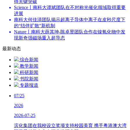
得关键突破
Science丨南科大谭斌团队在不对称光催化领域取得重要
进展
南科大何佳清团队揭示超离子导体中离子在皮秒尺度下
的“结伴扩散”新机制
Nature丨南科大薛其坤-陈卓昱团队合作在镍氧化物中发
现新奇强磁场重入超导态
最新动态
综合新闻
教学新闻
科研新闻
书院新闻
专题报道
07/25
2026
2026-07-25
滨化集团在我校设立奖项支持校园美育 携手粤港澳大湾