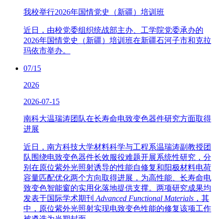
我校举行2026年国情党史（新疆）培训班
近日，由校党委组织统战部主办、工学院党委承办的
2026年国情党史（新疆）培训班在新疆石河子市和克拉
玛依市举办。
07/15
2026
2026-07-15
南科大温瑞涛团队在长寿命电致变色器件研究方面取得
进展
近日，南方科技大学材料科学与工程系温瑞涛副教授团
队围绕电致变色器件长效服役难题开展系统性研究，分
别在原位紫外光照射诱导的性能自修复和阳极材料电荷
容量匹配优化两个方向取得进展，为高性能、长寿命电
致变色智能窗的实用化落地提供支撑。两项研究成果均
发表于国际学术期刊
Advanced Functional Materials
，其
中，原位紫外光照射实现电致变色性能的修复该项工作
被遴选为当期封面。