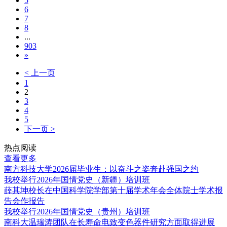
5
6
7
8
...
903
»
< 上一页
1
2
3
4
5
下一页 >
热点阅读
查看更多
南方科技大学2026届毕业生：以奋斗之姿奔赴强国之约
我校举行2026年国情党史（新疆）培训班
薛其坤校长在中国科学院学部第十届学术年会全体院士学术报
告会作报告
我校举行2026年国情党史（贵州）培训班
南科大温瑞涛团队在长寿命电致变色器件研究方面取得进展