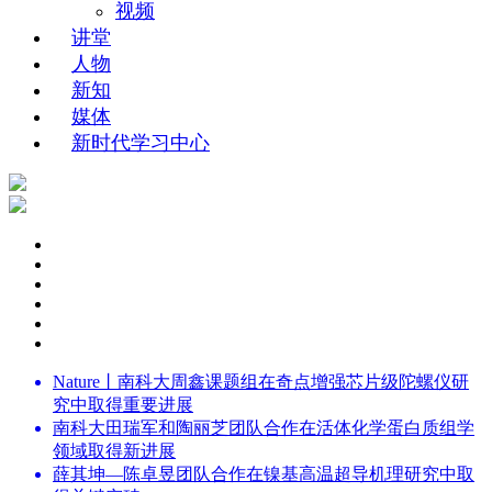
视频
讲堂
人物
新知
媒体
新时代学习中心
Nature丨南科大周鑫课题组在奇点增强芯片级陀螺仪研
究中取得重要进展
南科大田瑞军和陶丽芝团队合作在活体化学蛋白质组学
领域取得新进展
薛其坤—陈卓昱团队合作在镍基高温超导机理研究中取