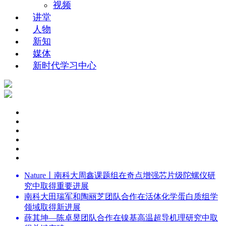
视频
讲堂
人物
新知
媒体
新时代学习中心
Nature丨南科大周鑫课题组在奇点增强芯片级陀螺仪研
究中取得重要进展
南科大田瑞军和陶丽芝团队合作在活体化学蛋白质组学
领域取得新进展
薛其坤—陈卓昱团队合作在镍基高温超导机理研究中取