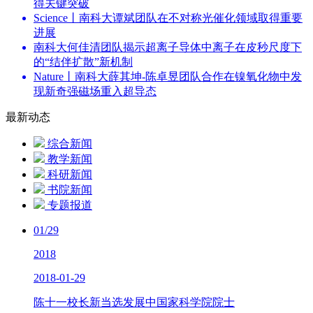
得关键突破
Science丨南科大谭斌团队在不对称光催化领域取得重要
进展
南科大何佳清团队揭示超离子导体中离子在皮秒尺度下
的“结伴扩散”新机制
Nature丨南科大薛其坤-陈卓昱团队合作在镍氧化物中发
现新奇强磁场重入超导态
最新动态
综合新闻
教学新闻
科研新闻
书院新闻
专题报道
01/29
2018
2018-01-29
陈十一校长新当选发展中国家科学院院士