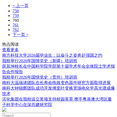
< 上一页
758
759
760
761
762
下一页 >
热点阅读
查看更多
南方科技大学2026届毕业生：以奋斗之姿奔赴强国之约
我校举行2026年国情党史（新疆）培训班
薛其坤校长在中国科学院学部第十届学术年会全体院士学术报
告会作报告
我校举行2026年国情党史（贵州）培训班
南科大温瑞涛团队在长寿命电致变色器件研究方面取得进展
南科大钟锦辉团队成功开发傅里叶变换宽场电化学高光谱成像
技术
滨化集团在我校设立奖项支持校园美育 携手粤港澳大湾区量
子科学中心在深共建研究院