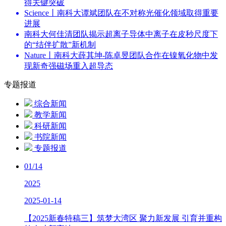
得关键突破
Science丨南科大谭斌团队在不对称光催化领域取得重要
进展
南科大何佳清团队揭示超离子导体中离子在皮秒尺度下
的“结伴扩散”新机制
Nature丨南科大薛其坤-陈卓昱团队合作在镍氧化物中发
现新奇强磁场重入超导态
专题报道
综合新闻
教学新闻
科研新闻
书院新闻
专题报道
01/14
2025
2025-01-14
【2025新春特稿三】筑梦大湾区 聚力新发展 引育并重构