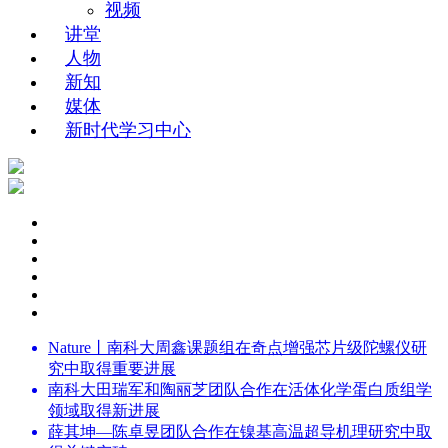
视频
讲堂
人物
新知
媒体
新时代学习中心
Nature丨南科大周鑫课题组在奇点增强芯片级陀螺仪研
究中取得重要进展
南科大田瑞军和陶丽芝团队合作在活体化学蛋白质组学
领域取得新进展
薛其坤—陈卓昱团队合作在镍基高温超导机理研究中取