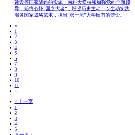
建设等国家战略的实施，南科大坚持和加强党的全面领
导，始终心怀“国之大者”，增强历史主动，以生动实践
服务国家战略需求，担当“双一流”大学应有的使命。
«
1
2
3
4
5
6
7
8
9
10
11
»
< 上一页
1
2
3
4
5
下一页 >