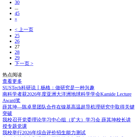
30
...
45
»
< 上一页
25
26
27
28
29
下一页 >
热点阅读
查看更多
SUSTech科研说丨杨格：做研究是一种兴趣
南科学者获2026年度亚洲大洋洲地球科学学会Kamide Lecture
Award奖
薛其坤—陈卓昱团队合作在镍基高温超导机理研究中取得关键
突破
我校召开党委理论学习中心组（扩大）学习会 薛其坤校长讲
授专题党课
我校举行2026年综合评价招生能力测试