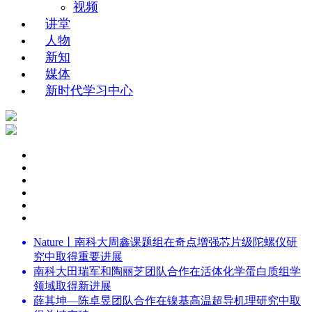
视频
讲堂
人物
新知
媒体
新时代学习中心
Nature丨南科大周鑫课题组在奇点增强芯片级陀螺仪研
究中取得重要进展
南科大田瑞军和陶丽芝团队合作在活体化学蛋白质组学
领域取得新进展
薛其坤—陈卓昱团队合作在镍基高温超导机理研究中取