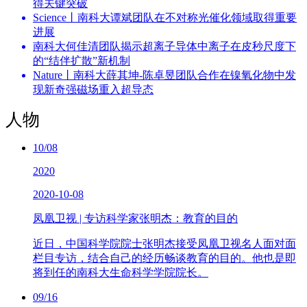
得关键突破
Science丨南科大谭斌团队在不对称光催化领域取得重要
进展
南科大何佳清团队揭示超离子导体中离子在皮秒尺度下
的“结伴扩散”新机制
Nature丨南科大薛其坤-陈卓昱团队合作在镍氧化物中发
现新奇强磁场重入超导态
人物
10/08
2020
2020-10-08
凤凰卫视 | 专访科学家张明杰：教育的目的
近日，中国科学院院士张明杰接受凤凰卫视名人面对面
栏目专访，结合自己的经历畅谈教育的目的。他也是即
将到任的南科大生命科学学院院长。
09/16