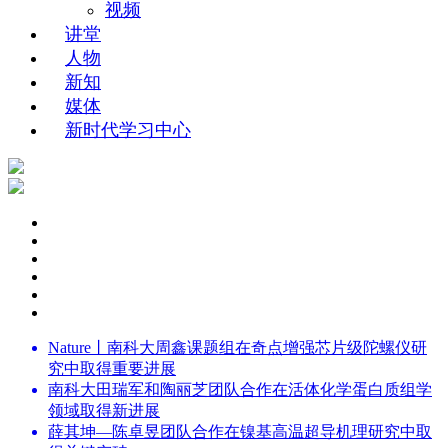
视频
讲堂
人物
新知
媒体
新时代学习中心
Nature丨南科大周鑫课题组在奇点增强芯片级陀螺仪研
究中取得重要进展
南科大田瑞军和陶丽芝团队合作在活体化学蛋白质组学
领域取得新进展
薛其坤—陈卓昱团队合作在镍基高温超导机理研究中取