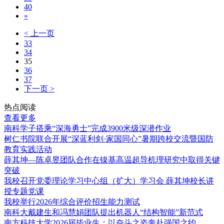
40
»
< 上一页
33
34
35
36
37
下一页 >
热点阅读
查看更多
南科学子搭乘“深海勇士”完成3900米级深潜作业
树仁书院联合开展“深蓝利剑·家国同心”暑期跨校交流暨国防
教育实践活动
薛其坤—陈卓昱团队合作在镍基高温超导机理研究中取得关键
突破
我校召开党委理论学习中心组（扩大）学习会 薛其坤校长讲
授专题党课
我校举行2026年综合评价招生能力测试
南科大戴建生和冯慧娟团队提出机器人“结构智能”新范式
南方科技大学2026届毕业生：以奋斗之姿奔赴强国之约