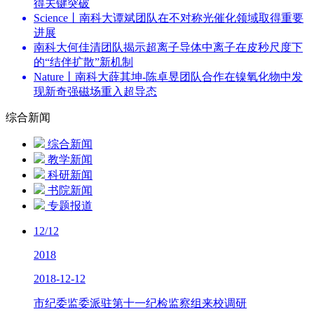
得关键突破
Science丨南科大谭斌团队在不对称光催化领域取得重要
进展
南科大何佳清团队揭示超离子导体中离子在皮秒尺度下
的“结伴扩散”新机制
Nature丨南科大薛其坤-陈卓昱团队合作在镍氧化物中发
现新奇强磁场重入超导态
综合新闻
综合新闻
教学新闻
科研新闻
书院新闻
专题报道
12/12
2018
2018-12-12
市纪委监委派驻第十一纪检监察组来校调研