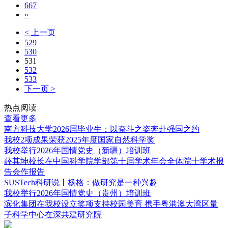
667
»
< 上一页
529
530
531
532
533
下一页 >
热点阅读
查看更多
南方科技大学2026届毕业生：以奋斗之姿奔赴强国之约
我校2项成果荣获2025年度国家自然科学奖
我校举行2026年国情党史（新疆）培训班
薛其坤校长在中国科学院学部第十届学术年会全体院士学术报
告会作报告
SUSTech科研说丨杨格：做研究是一种兴趣
我校举行2026年国情党史（贵州）培训班
滨化集团在我校设立奖项支持校园美育 携手粤港澳大湾区量
子科学中心在深共建研究院