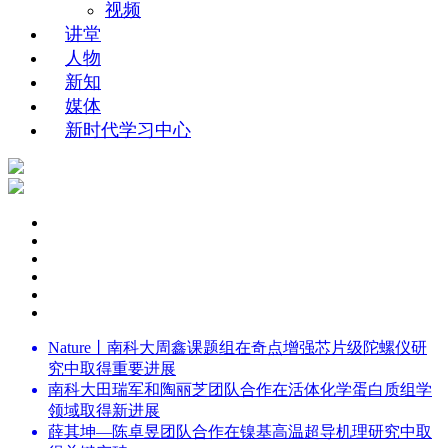
视频
讲堂
人物
新知
媒体
新时代学习中心
Nature丨南科大周鑫课题组在奇点增强芯片级陀螺仪研
究中取得重要进展
南科大田瑞军和陶丽芝团队合作在活体化学蛋白质组学
领域取得新进展
薛其坤—陈卓昱团队合作在镍基高温超导机理研究中取