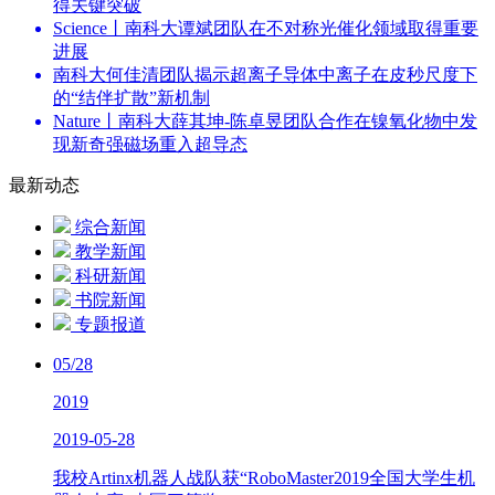
得关键突破
Science丨南科大谭斌团队在不对称光催化领域取得重要
进展
南科大何佳清团队揭示超离子导体中离子在皮秒尺度下
的“结伴扩散”新机制
Nature丨南科大薛其坤-陈卓昱团队合作在镍氧化物中发
现新奇强磁场重入超导态
最新动态
综合新闻
教学新闻
科研新闻
书院新闻
专题报道
05/28
2019
2019-05-28
我校Artinx机器人战队获“RoboMaster2019全国大学生机