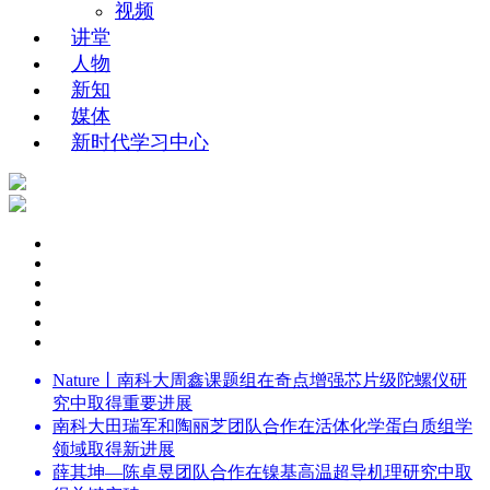
视频
讲堂
人物
新知
媒体
新时代学习中心
Nature丨南科大周鑫课题组在奇点增强芯片级陀螺仪研
究中取得重要进展
南科大田瑞军和陶丽芝团队合作在活体化学蛋白质组学
领域取得新进展
薛其坤—陈卓昱团队合作在镍基高温超导机理研究中取