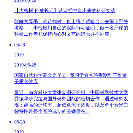
2019-05-28
【大榕树下·成长记】从诗经中走出来的科研女孩
能舞文弄墨、吟诗作对，也上得了试验台、去得了野外
考察……李钰敏用自己的实际行动证明，做一名严谨的
科研工作者和保持内心对文艺的追求并不冲突。
05/28
2019
2019-05-28
国家自然科学基金委员会 | 我国学者实验观测到三维量
子霍尔效应
最近，南方科技大学张立源研究组、中国科学技术大学
乔振华研究组与国外研究团队的密切合作，通过研究发
现：超高的迁移率、超低载流子浓度，以及单个费米口
袋特性是整个实验成功的关键所在。
05/28
2019