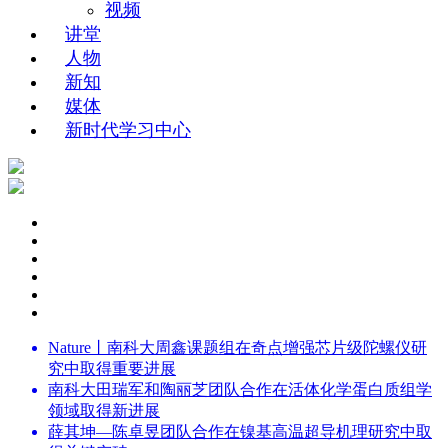
视频
讲堂
人物
新知
媒体
新时代学习中心
Nature丨南科大周鑫课题组在奇点增强芯片级陀螺仪研
究中取得重要进展
南科大田瑞军和陶丽芝团队合作在活体化学蛋白质组学
领域取得新进展
薛其坤—陈卓昱团队合作在镍基高温超导机理研究中取