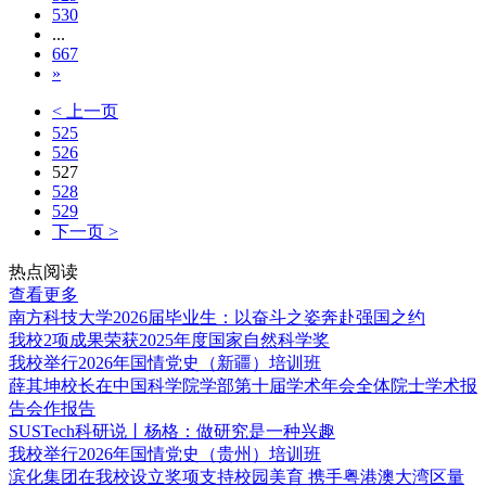
530
...
667
»
< 上一页
525
526
527
528
529
下一页 >
热点阅读
查看更多
南方科技大学2026届毕业生：以奋斗之姿奔赴强国之约
我校2项成果荣获2025年度国家自然科学奖
我校举行2026年国情党史（新疆）培训班
薛其坤校长在中国科学院学部第十届学术年会全体院士学术报
告会作报告
SUSTech科研说丨杨格：做研究是一种兴趣
我校举行2026年国情党史（贵州）培训班
滨化集团在我校设立奖项支持校园美育 携手粤港澳大湾区量