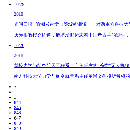
10/29
2018
光明日报 | 追溯考古学与殷墟的渊源——对话南方科技
唐际根教授介绍道，殷墟发掘标志着中国考古学的诞生，
10/29
2018
我校力学与航空航天工程系全自主研发的“苍鹭”无人机
南方科技大学力学与航空航天系主任单肖文教授所带领的
«
1
...
844
845
846
847
848
849