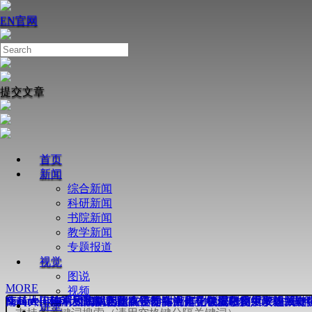
EN
官网
提交文章
首页
新闻
综合新闻
科研新闻
书院新闻
教学新闻
专题报道
视觉
图说
MORE
视频
Nature丨南科大周鑫课题组在奇点增强芯片级陀螺仪研究中取
南科大田瑞军和陶丽芝团队合作在活体化学蛋白质组学领域取
薛其坤—陈卓昱团队合作在镍基高温超导机理研究中取得关键
Science丨南科大谭斌团队在不对称光催化领域取得重要进展
南科大何佳清团队揭示超离子导体中离子在皮秒尺度下的“结伴
Nature丨南科大薛其坤-陈卓昱团队合作在镍氧化物中发现新
讲堂