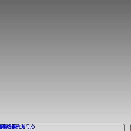
得重要进展
得新进展
突破
扩散”新机制
奇强磁场重入超导态