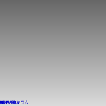
得重要进展
得新进展
突破
扩散”新机制
奇强磁场重入超导态