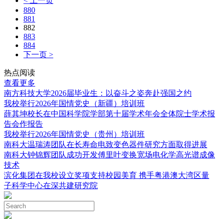
< 上一页
880
881
882
883
884
下一页 >
热点阅读
查看更多
南方科技大学2026届毕业生：以奋斗之姿奔赴强国之约
我校举行2026年国情党史（新疆）培训班
薛其坤校长在中国科学院学部第十届学术年会全体院士学术报
告会作报告
我校举行2026年国情党史（贵州）培训班
南科大温瑞涛团队在长寿命电致变色器件研究方面取得进展
南科大钟锦辉团队成功开发傅里叶变换宽场电化学高光谱成像
技术
滨化集团在我校设立奖项支持校园美育 携手粤港澳大湾区量
子科学中心在深共建研究院