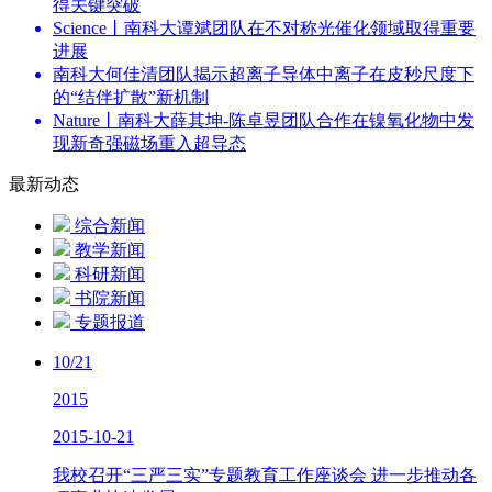
得关键突破
Science丨南科大谭斌团队在不对称光催化领域取得重要
进展
南科大何佳清团队揭示超离子导体中离子在皮秒尺度下
的“结伴扩散”新机制
Nature丨南科大薛其坤-陈卓昱团队合作在镍氧化物中发
现新奇强磁场重入超导态
最新动态
综合新闻
教学新闻
科研新闻
书院新闻
专题报道
10/21
2015
2015-10-21
我校召开“三严三实”专题教育工作座谈会 进一步推动各