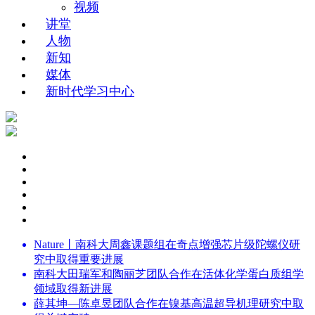
视频
讲堂
人物
新知
媒体
新时代学习中心
Nature丨南科大周鑫课题组在奇点增强芯片级陀螺仪研
究中取得重要进展
南科大田瑞军和陶丽芝团队合作在活体化学蛋白质组学
领域取得新进展
薛其坤—陈卓昱团队合作在镍基高温超导机理研究中取